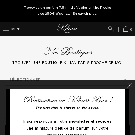
Recevez un parfum 7,5 ml de Vodka on the Rocks
dès 250 € d’achat.*
En savoir plus.
Rechercher
Panie
MENU
0
Nos Boutiques
TROUVER UNE BOUTIQUE KILIAN PARIS PROCHE DE MOI
Bienvenue au Kilian Bar !
The first shot is always on the house!
Inscrivez-vous à notre newsletter et recevez
une miniature deluxe de parfum sur votre
RECHERCHER