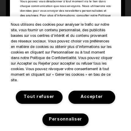
Vous pouvez vous désabonner à tout moment via le lien dans
chaque communication que nous envoyons. Nous utiliserons vos
données pour vous envoyer des newsletters personnalisées et
des analyses. Pour plus d'informations, consulter notre
Politique
de Confidentialité
.
Nous utilisons des cookies pour analyser le trafic sur notre
site, vous fournir un contenu personnalisé, des publicités
DÉCOUVREZ NOS NOUVEAUTÉS ET OFFRES EXCLUSIVES
basées sur vos centres d'intérêt et du contenu provenant
des réseaux sociaux. Vous pouvez choisir vos préférences
en matière de cookies ou obtenir plus d'informations sur les
cookies en cliquant sur Personnaliser ou à tout moment
MON COMPTE
dans notre Politique de Confidentialité. Vous pouvez cliquer
sur Accepter ou Rejeter pour accepter ou refuser tous les
BOUTIQUES KILIAN
cookies. Vous pouvez révoquer votre consentement à tout
SERVICE CLIENT
moment en cliquant sur « Gérer les cookies » en bas de ce
site.
Tout refuser
Accepter
Consignes de tri
Personnaliser
Conditions générales de vente
Politique de confidentialité
Gérer Les Cookies
©2017 Kilian