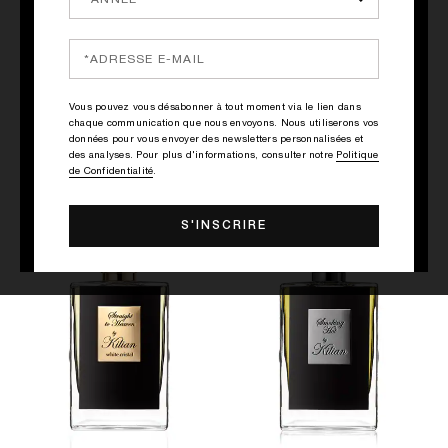
ACHAT RAPIDE
ACHAT RAPIDE
PRINCESS
BLACK PHANTOM - "MEMENTO
Vous pouvez vous désabonner à tout moment via le lien dans
MORI"
chaque communication que nous envoyons. Nous utiliserons vos
Gingembre, Thé vert, Guimauve
données pour vous envoyer des newsletters personnalisées et
Rhum, Café, Bois de Santal
145.00€
des analyses. Pour plus d'informations, consulter notre
Politique
265.00€
de Confidentialité
.