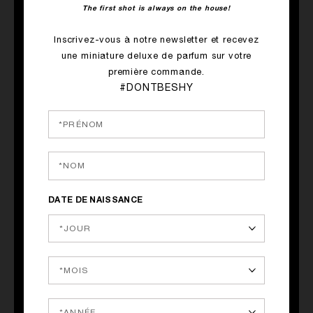
The first shot is always on the house!
Inscrivez-vous à notre newsletter et recevez
une miniature deluxe de parfum sur votre
première commande.
ACHAT RAPIDE
ACHAT RAPIDE
#DONTBESHY
WOMAN IN GOLD
ROLLING IN LOVE
Bergamote, Rose, Fève Tonka
Lait d'amande, Iris, Musc
265.00€
265.00€
DATE DE NAISSANCE