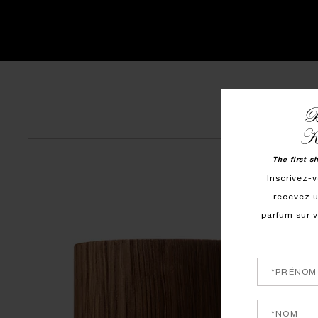
B
Ki
The first s
Inscrivez-v
recevez u
parfum sur 