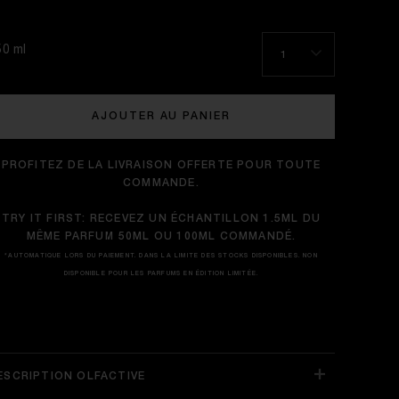
50 ml
1
AJOUTER AU PANIER
PROFITEZ DE LA LIVRAISON OFFERTE POUR TOUTE
COMMANDE.
TRY IT FIRST: RECEVEZ UN ÉCHANTILLON 1.5ML DU
MÊME PARFUM 50ML OU 100ML COMMANDÉ.
*AUTOMATIQUE LORS DU PAIEMENT. DANS LA LIMITE DES STOCKS DISPONIBLES. NON
DISPONIBLE POUR LES PARFUMS EN ÉDITION LIMITÉE.
ESCRIPTION OLFACTIVE