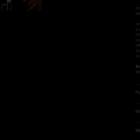
Cr
dé
Un
s’
Ch
no
of
Co
cr
No
Ab
P
I
R