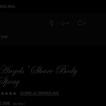
voir plus.
0
Boutique
Mon
Panier
TAGE
Compte
Angels' Share Body
Spray
ECRIRE LE PREMIER AVIS
0.00€
- (90.00€/)