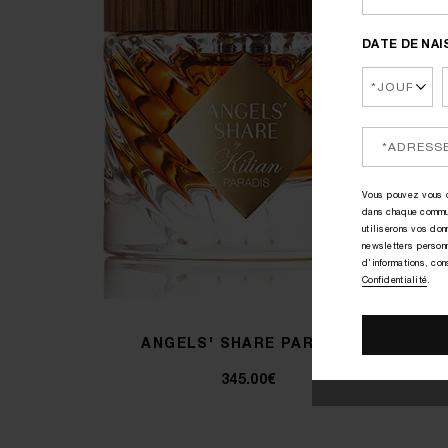
DATE DE NA
Vous pouvez vous d
dans chaque commu
utiliserons vos do
newsletters person
d'informations, con
Confidentialité
.
ANGELS' SHARE PARADIS
345.00€