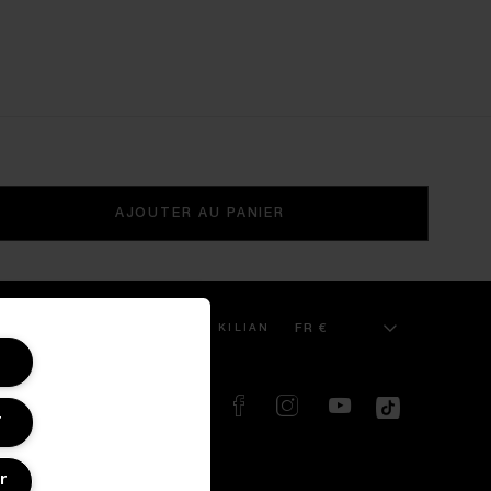
AJOUTER AU PANIER
FR €
E CLIENT
BOUTIQUES KILIAN
SUIVEZ-NOUS SUR :
r
r