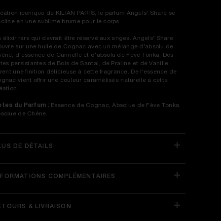
éation iconique de KILIAN PARIS, le parfum Angels' Share se
cline en une sublime brume pour le corps.
 élixir rare qui devrait être réservé aux anges. Angels’ Share
ouvre sur une huile de Cognac avec un mélange d'absolu de
êne, d'essence de Cannelle et d'absolu de Fève Tonka. Des
tes persistantes de Bois de Santal, de Praline et de Vanille
frent une finition délicieuse à cette fragrance. De l'essence de
gnac vient offrir une couleur caramélisée naturelle à cette
éation.
tes du Parfum :
Essence de Cognac, Absolue de Fève Tonka,
solue de Chêne.
LUS DE DÉTAILS
NFORMATIONS COMPLÉMENTAIRES
ETOURS & LIVRAISON