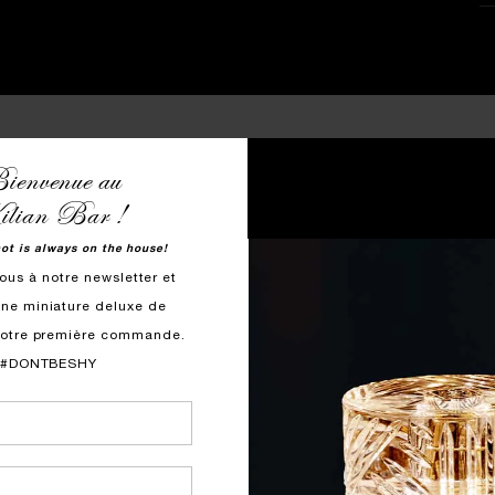
ienvenue au
lian Bar !
VOUS AIMEREZ AUSSI
ANGELS' SHARE BODY SPRAY
hot is always on the house!
ous à notre newsletter et
ne miniature deluxe de
votre première commande.
#DONTBESHY