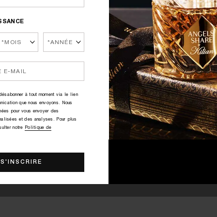
ISSANCE
ésabonner à tout moment via le lien
nication que nous envoyons. Nous
nnées pour vous envoyer des
nalisées et des analyses. Pour plus
sulter notre
Politique de
ANGELS' SHARE
250.00€