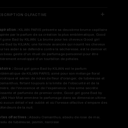
ESCRIPTION OLFACTIVE
spiration :
KILIAN PARIS présente sa deuxième brume capillaire
spirée par le parfum de sa création la plus emblématique, Good
rl gone Bad by KILIAN. La brume pour les cheveux Good girl
ne Bad by KILIAN, une formule avancée qui nourrit les cheveux
ur les aider à se défendre contre la sécheresse, est le dernier et
us beau geste d'un rituel de parfumage personnel pour être
tièrement enveloppé d'un tourbillon de pétales.
stoire :
Good girl gone Bad by KILIAN est le parfum
blématique de KILIAN PARIS, aimé pour son mélange floral
rcotique et aérien de notes de fleur d'oranger, de tubéreuse et
osmanthus, flirtant toujours à la limite de l'obscurité et de la
mière, de l'innocence et de l'expérience. Une arme secrète
issante et parfumée de premier ordre, Good girl gone Bad by
LIAN Hair Mist emmène le parfumage dans sa dimension ultime
où aucun détail n'est oublié et où l'ivresse olfactive s'empare des
ofondeurs de la nuit.
tes olfactives :
Absolu Osmanthus, absolu de rose de mai,
solu de tubéreuse, jasmin, narcisse