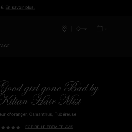
 €.
En savoir plus.
0
Boutique
Mon
Panier
TAGE
Compte
Good girl gone Bad by
Kilian Hair Mist
leur d'oranger, Osmanthus, Tubéreuse
ECRIRE LE PREMIER AVIS