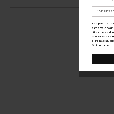
Vous pouvez vous d
dans chaque commu
utiliserons vos do
newsletters person
d'informations, con
Confidentialité
.