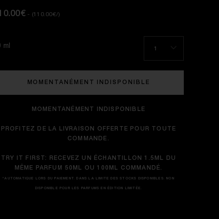
10.00€
- (110.00€/)
0 ml
1
MOMENTANÉMENT INDISPONIBLE
MOMENTANÉMENT INDISPONIBLE
PROFITEZ DE LA LIVRAISON OFFERTE POUR TOUTE
COMMANDE.
TRY IT FIRST: RECEVEZ UN ÉCHANTILLON 1.5ML DU
MÊME PARFUM 50ML OU 100ML COMMANDÉ.
*AUTOMATIQUE LORS DU PAIEMENT. DANS LA LIMITE DES STOCKS DISPONIBLES. NON
DISPONIBLE POUR LES PARFUMS EN ÉDITION LIMITÉE.