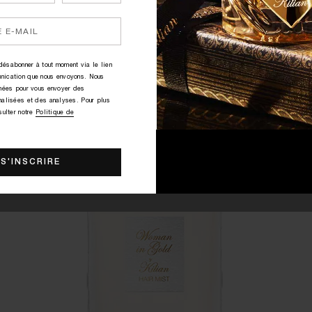
VOUS AIMEREZ AUSSI
GOOD GIRL GONE BAD BY KILIAN HAIR MIST
ésabonner à tout moment via le lien
nication que nous envoyons. Nous
nnées pour vous envoyer des
nalisées et des analyses. Pour plus
sulter notre
Politique de