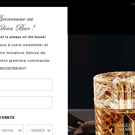
Fa
go
ienvenue au
P
lian Bar !
hot is always on the house!
P
ous à notre newsletter et
ne miniature deluxe de
I
votre première commande.
#DONTBESHY
R
ISSANCE