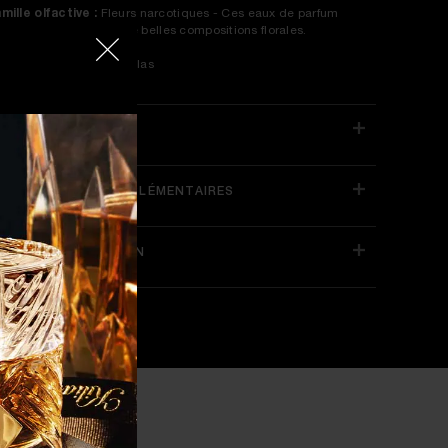
mille olfactive :
Fleurs narcotiques - Ces eaux de parfum
urmandes évoquent de belles compositions florales.
arfumeur :
Alberto Morillas
LUS DE DÉTAILS
NFORMATIONS COMPLÉMENTAIRES
ETOURS & LIVRAISON