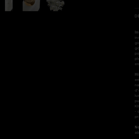
D
In
in
gi
go
po
pl
en
Hi
em
na
d'
lu
pu
KI
- 
pr
No
ab