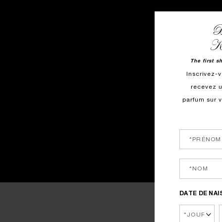
B
Ki
The first s
Inscrivez-v
recevez u
parfum sur 
DATE DE NA