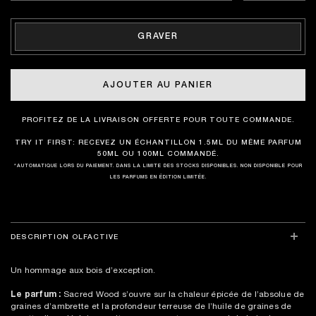
GRAVER
AJOUTER AU PANIER
PROFITEZ DE LA LIVRAISON OFFERTE POUR TOUTE COMMANDE.
TRY IT FIRST: RECEVEZ UN ÉCHANTILLON 1.5ML DU MÊME PARFUM
50ML OU 100ML COMMANDÉ.
*AUTOMATIQUE LORS DU PAIEMENT. DANS LA LIMITE DES STOCKS DISPONIBLES. NON DISPONIBLE POUR
LES PARFUMS EN ÉDITION LIMITÉE.
DESCRIPTION OLFACTIVE
Un hommage aux bois d’exception.
Le parfum :
Sacred Wood s’ouvre sur la chaleur épicée de l’absolue de
graines d’ambrette et la profondeur terreuse de l’huile de graines de