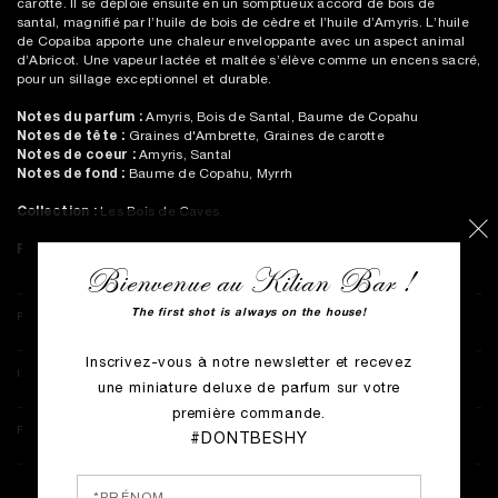
carotte. Il se déploie ensuite en un somptueux accord de bois de
santal, magnifié par l’huile de bois de cèdre et l’huile d’Amyris. L’huile
de Copaiba apporte une chaleur enveloppante avec un aspect animal
d’Abricot. Une vapeur lactée et maltée s’élève comme un encens sacré,
pour un sillage exceptionnel et durable.
Notes du parfum :
Amyris, Bois de Santal, Baume de Copahu
Notes de tête :
Graines d'Ambrette, Graines de carotte
Notes de coeur :
Amyris, Santal
Notes de fond :
Baume de Copahu, Myrrh
Collection :
Les Bois de Caves.
Parfumeur :
Calice Becker.
Bienvenue au Kilian Bar !
The first shot is always on the house!
PLUS DE DÉTAILS
Inscrivez-vous à notre newsletter et recevez
INFORMATIONS COMPLÉMENTAIRES
une miniature deluxe de parfum sur votre
première commande.
RETOURS & LIVRAISON
#DONTBESHY