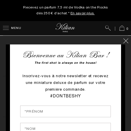
Recevez un parfum 7,5 ml de Vodka on the Rocks
dès 250 € d’achat.*
En savoir plus.
Rechercher
Panie
MENU
0
Profitez de
Bienvenue au Kilian Bar !
la livraison offerte
The first shot is always on the house!
PASSEZ UNE COMMANDE
Inscrivez-vous à notre newsletter et recevez
une miniature deluxe de parfum sur votre
Gravez
première commande.
votre parfum
#DONTBESHY
TERMES ET CONDITIONS
Choisissez deux échantillons