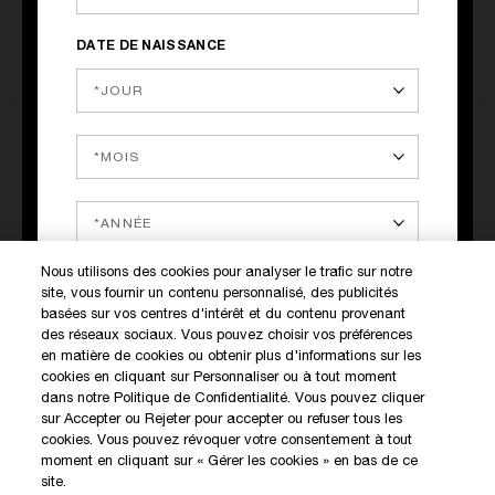
lors du paiement
DATE DE NAISSANCE
PASSEZ UNE COMMANDE
Essayez votre parfum avant
de l’ouvrir
COMMANDER UN PARFUM
Nous utilisons des cookies pour analyser le trafic sur notre
site, vous fournir un contenu personnalisé, des publicités
DÉCOUVREZ NOS NOUVEAUTÉS ET OFFRES EXCLUSIVES
basées sur vos centres d'intérêt et du contenu provenant
des réseaux sociaux. Vous pouvez choisir vos préférences
Vous pouvez vous désabonner à tout moment via le lien dans
en matière de cookies ou obtenir plus d'informations sur les
chaque communication que nous envoyons. Nous utiliserons vos
cookies en cliquant sur Personnaliser ou à tout moment
données pour vous envoyer des newsletters personnalisées et
MON COMPTE
des analyses. Pour plus d'informations, consulter notre
Politique
dans notre Politique de Confidentialité. Vous pouvez cliquer
de Confidentialité
.
sur Accepter ou Rejeter pour accepter ou refuser tous les
BOUTIQUES KILIAN
cookies. Vous pouvez révoquer votre consentement à tout
SERVICE CLIENT
moment en cliquant sur « Gérer les cookies » en bas de ce
site.