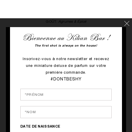
GOÛ
T:
Agrumes &
É
picé
TYPE DE VERRE:
Verre à martini
Bienvenue au Kilian Bar !
The first shot is always on the house!
_____
Inscrivez-vous à notre newsletter et recevez
I
une miniature deluxe de parfum sur votre
NGR
ÉDIENTS
première commande.
#DONTBESHY
VODKA INFUSÉE AU GINGEMBRE • 5 cl
JUS DE CITRON • 2 cl
LIQUEUR DE CURAÇAO BLEU • 2 cl
_____
G
DATE DE NAISSANCE
ARNISH