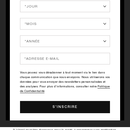
Fine tranche de gingembre et grand glaçon.
___
__
É
TAPES
1
Réaliser une vodka infusée au gingembre : dans un récipient,
verser 35cl de vodka, puis 24g de gingembre frais prédécoupé en ayant
Vous pouvez vous désabonner à tout moment via le lien dans
retiré la peau. Laisser le tout infuser pendant 24 heures.
chaque communication que nous envoyons. Nous utiliserons vos
données pour vous envoyer des newsletters personnalisées et
2
des analyses. Pour plus d'informations, consulter notre
Politique
de Confidentialité
.
Dans un shaker, verser les ingrédients, 7g de gingembre, piler à
l'aide d'un pilon, shaker, puis verser dans un verre avec un gros glaçon.