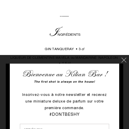
_____
I
NGR
É
DIENTS
GIN TANQUERAY • 3
c
l
LIQUEUR DE C
LEMENTINE
MAVELA ou MANDARINE NAPOLEON
•
1,5 cl
Bienvenue au Kilian Bar !
SKINOS - LIQUEUR DE
MASTIHA
• 1
cl
SIROP DE ROMARIN • 1,5
cl
The first shot is always on the house!
SODA A LA FLEUR D'ORANGER
• 4 cl
Inscrivez-vous à notre newsletter et recevez
JUS DE CITRON
• 1 cl
une miniature deluxe de parfum sur votre
ANGOSTURA BITTER ORANGE
• 1 cl
première commande.
#DONTBESHY
_____