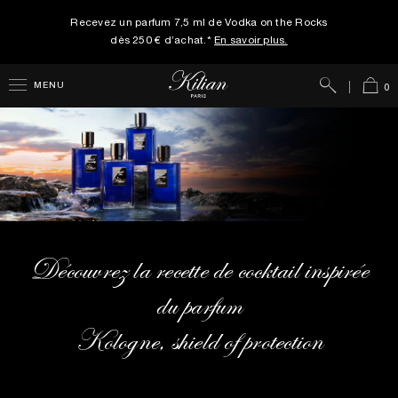
Recevez un parfum 7,5 ml de Vodka on the Rocks
dès 250 € d’achat.*
En savoir plus.
Rechercher
Panie
MENU
0
Découvrez la recette de cocktail inspirée
du parfum
Kologne, shield of protection