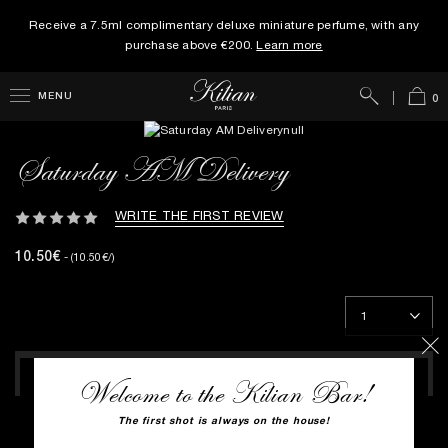
Receive a 7.5ml complimentary deluxe miniature perfume, with any
purchase above €200.
Learn more
Search
Cart
MENU
0
Saturday AM Delivery
WRITE THE FIRST REVIEW
10.50€
- (10.50€/)
ADD TO BAG
Welcome to the Kilian Bar!
The first shot is always on the house!
ENJOY COMPLIMENTARY SHIPPING WITH ALL ORDERS.