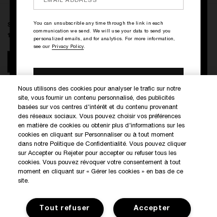
You can unsubscrible any time through the link in each
SATURDAY AM DELIVERY
communication we send. We will use your data to send you
10.50€
- (10.50€/)
personalized emails, and for analytics. For more information,
see our
Privacy Policy
.
ADD TO BAG
Nous utilisons des cookies pour analyser le trafic sur notre
site, vous fournir un contenu personnalisé, des publicités
DISCOVER OUR NEW LAUNCHES AND SPECIAL OFFERS
basées sur vos centres d'intérêt et du contenu provenant
des réseaux sociaux. Vous pouvez choisir vos préférences
en matière de cookies ou obtenir plus d'informations sur les
cookies en cliquant sur Personnaliser ou à tout moment
SIGN IN / MY ACCOUNT
dans notre Politique de Confidentialité. Vous pouvez cliquer
KILIAN BOUTIQUES
sur Accepter ou Rejeter pour accepter ou refuser tous les
cookies. Vous pouvez révoquer votre consentement à tout
CUSTOMER SERVICE
moment en cliquant sur « Gérer les cookies » en bas de ce
site.
Tout refuser
Accepter