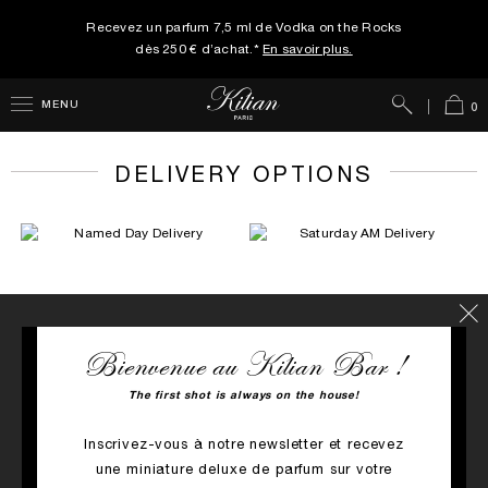
Recevez un parfum 7,5 ml de Vodka on the Rocks
dès 250 € d’achat.*
En savoir plus.
Rechercher
Panie
MENU
0
DELIVERY OPTIONS
Bienvenue au Kilian Bar !
The first shot is always on the house!
ACHAT RAPIDE
ACHAT RAPIDE
NAMED DAY DELIVERY
SATURDAY AM DELIVERY
Inscrivez-vous à notre newsletter et recevez
une miniature deluxe de parfum sur votre