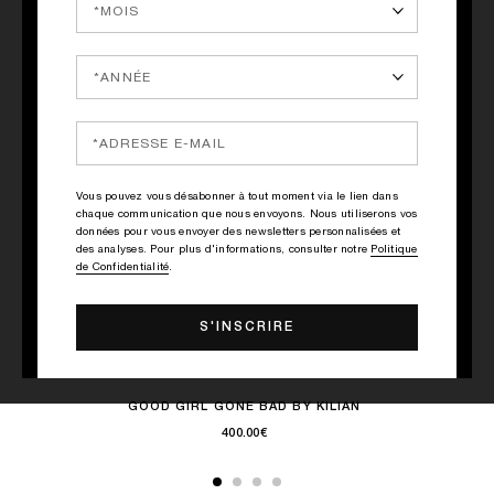
GOOD GIRL GONE BAD BY KILIAN FULL RANGE SET
Vous pouvez vous désabonner à tout moment via le lien dans
chaque communication que nous envoyons. Nous utiliserons vos
données pour vous envoyer des newsletters personnalisées et
des analyses. Pour plus d'informations, consulter notre
Politique
de Confidentialité
.
GOOD GIRL GONE BAD BY KILIAN
400.00€