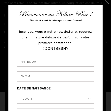
tête sont retenus par la tentation ultime, un bouquet explosif de trois
fleurs sirènes : l'absolu de Tubéreuse, le Jasmin et le Narcisse.
Bienvenue au Kilian Bar !
Notes du Parfum :
Fleur d'Oranger, Osmanthus, Tubéreuse.
The first shot is always on the house!
Famille olfactive :
Les Fleurs Narcotiques.
Inscrivez-vous à notre newsletter et recevez
Parfumeur :
Alberto Morillas.
une miniature deluxe de parfum sur votre
première commande.
PLUS DE DÉTAILS
#DONTBESHY
INFORMATIONS COMPLÉMENTAIRES
RETOURS & LIVRAISON
DATE DE NAISSANCE
VOUS AIMEREZ AUSSI