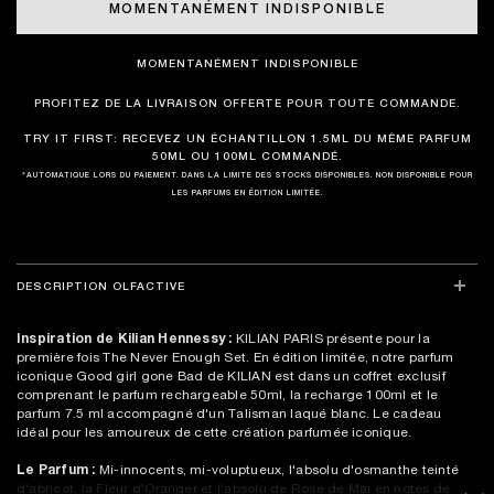
MOMENTANÉMENT INDISPONIBLE
MOMENTANÉMENT INDISPONIBLE
PROFITEZ DE LA LIVRAISON OFFERTE POUR TOUTE COMMANDE.
TRY IT FIRST: RECEVEZ UN ÉCHANTILLON 1.5ML DU MÊME PARFUM
50ML OU 100ML COMMANDÉ.
*AUTOMATIQUE LORS DU PAIEMENT. DANS LA LIMITE DES STOCKS DISPONIBLES. NON DISPONIBLE POUR
LES PARFUMS EN ÉDITION LIMITÉE.
DESCRIPTION OLFACTIVE
Inspiration de Kilian Hennessy :
KILIAN PARIS présente pour la
première fois The Never Enough Set. En édition limitée, notre parfum
iconique Good girl gone Bad de KILIAN est dans un coffret exclusif
comprenant le parfum rechargeable 50ml, la recharge 100ml et le
parfum 7.5 ml accompagné d'un Talisman laqué blanc. Le cadeau
idéal pour les amoureux de cette création parfumée iconique.
Le Parfum :
Mi-innocents, mi-voluptueux, l'absolu d'osmanthe teinté
d'abricot, la Fleur d'Oranger et l'absolu de Rose de Mai en notes de