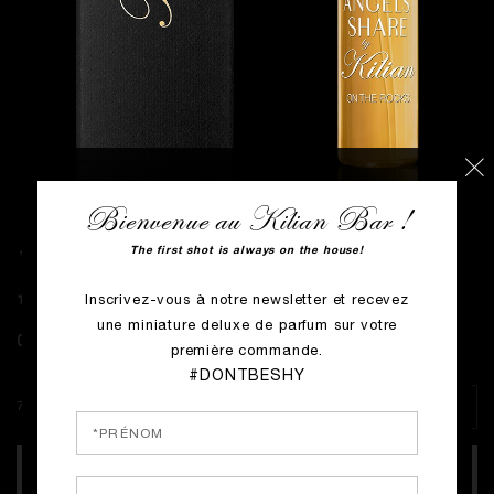
Bienvenue au Kilian Bar !
Angels' Share on the Rocks
The first shot is always on the house!
ECRIRE LE PREMIER AVIS
Inscrivez-vous à notre newsletter et recevez
une miniature deluxe de parfum sur votre
0.00€
première commande.
#DONTBESHY
7.5 ml deluxe
AJOUTER AU PANIER