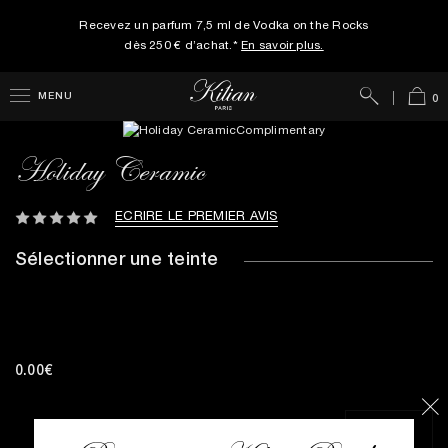
Recevez un parfum 7,5 ml de Vodka on the Rocks
dès 250 € d’achat.*
En savoir plus.
Rechercher
Panie
MENU
0
Holiday Ceramic
ECRIRE LE PREMIER AVIS
Sélectionner une teinte
0.00€