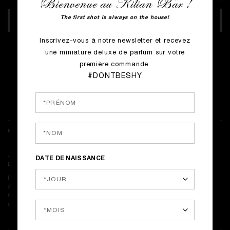
Bienvenue au Kilian Bar !
The first shot is always on the house!
AJOUTER AU PANIER
Inscrivez-vous à notre newsletter et recevez
PROFITEZ DE LA LIVRAISON OFFERTE POUR TOUTE COMMANDE.
une miniature deluxe de parfum sur votre
TRY IT FIRST: RECEVEZ UN ÉCHANTILLON 1.5ML DU MÊME PARFUM
première commande.
50ML OU 100ML COMMANDÉ.
#DONTBESHY
*AUTOMATIQUE LORS DU PAIEMENT. DANS LA LIMITE DES STOCKS DISPONIBLES. NON DISPONIBLE POUR
LES PARFUMS EN ÉDITION LIMITÉE.
RETOURS & LIVRAISON
Jusqu'à 1 semaine de livraison
DATE DE NAISSANCE
Livraison offerte pour toute commande
Pour des raisons de sécurité, des frais de livraison de 2 euros seront
appliqués pour toute commande réalisée avec un code Carte Cadeau.
Ces frais vous seront remboursés dans les 48H suivant votre
commande.