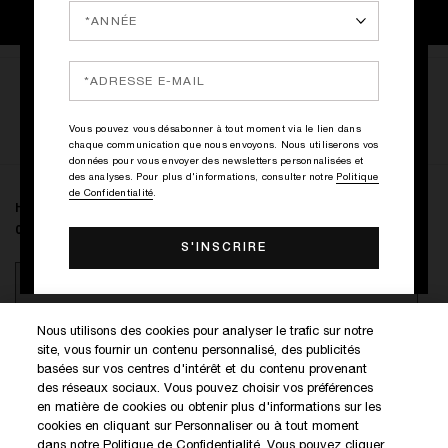
Vous pouvez vous désabonner à tout moment via le lien dans
ECRIRE LE PREMIER AVIS
chaque communication que nous envoyons. Nous utiliserons vos
données pour vous envoyer des newsletters personnalisées et
NOTES & AVIS
des analyses. Pour plus d'informations, consulter notre
Politique
de Confidentialité
.
HOLIDAY CERAMIC
0.00€
AJOUTER AU PANIER
Nous utilisons des cookies pour analyser le trafic sur notre
site, vous fournir un contenu personnalisé, des publicités
DÉCOUVREZ NOS NOUVEAUTÉS ET OFFRES EXCLUSIVES
basées sur vos centres d'intérêt et du contenu provenant
des réseaux sociaux. Vous pouvez choisir vos préférences
en matière de cookies ou obtenir plus d'informations sur les
cookies en cliquant sur Personnaliser ou à tout moment
MON COMPTE
dans notre Politique de Confidentialité. Vous pouvez cliquer