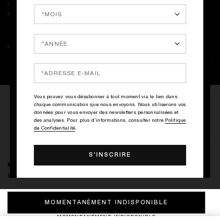
référer à liste des ingrédients indiquée sur le packaging de votre
produit.
RETOURS & LIVRAISON
Vous pouvez vous désabonner à tout moment via le lien dans
chaque communication que nous envoyons. Nous utiliserons vos
NOTES & AVIS
données pour vous envoyer des newsletters personnalisées et
des analyses. Pour plus d'informations, consulter notre
Politique
ECRIRE LE PREMIER AVIS
de Confidentialité
.
MOONLIGHT IN HEAVEN DELUXE
0.00€
MOMENTANÉMENT INDISPONIBLE
MOMENTANÉMENT INDISPONIBLE