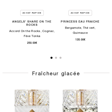
ACHAT RAPIDE
ACHAT RAPIDE
EAU
ANGELS' SHARE ON THE
PRINCESS EAU FRAICHE
GO
ROCKS
Bergamote, Thé vert,
Accord On the Rocks , Cognac,
Guimauve
Fève Tonka
135.00€
250.00€
Fraîcheur glacée