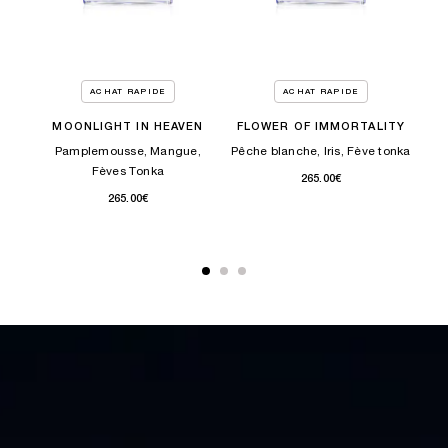
ACHAT RAPIDE
ACHAT RAPIDE
F
MOONLIGHT IN HEAVEN
FLOWER OF IMMORTALITY
Pamplemousse, Mangue,
Pêche blanche, Iris, Fève tonka
Big
n,
Fèves Tonka
265.00€
265.00€