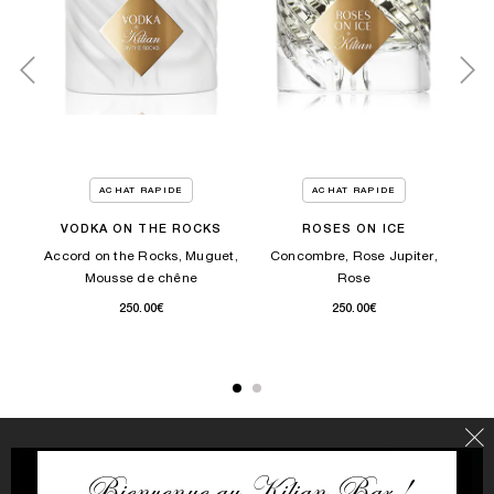
ACHAT RAPIDE
ACHAT RAPIDE
HE
VODKA ON THE ROCKS
ROSES ON ICE
A
Accord on the Rocks, Muguet,
Concombre, Rose Jupiter,
mme,
Acc
Mousse de chêne
Rose
250.00€
250.00€
Bienvenue au Kilian Bar !