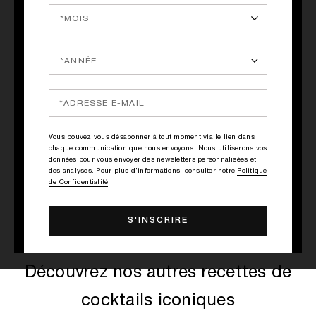
ACHAT RAPIDE
ACHAT RAPIDE
Vous pouvez vous désabonner à tout moment via le lien dans
APPLE BRANDY ON THE
APPLE BRANDY ON THE
chaque communication que nous envoyons. Nous utiliserons vos
ROCKS
ROCKS
données pour vous envoyer des newsletters personnalisées et
Accord On the Rocks, Pomme,
Accord On the Rocks, Pomme,
des analyses. Pour plus d'informations, consulter notre
Politique
Brandy
Brandy
de Confidentialité
.
250.00€
47.00€
Découvrez nos autres recettes de
cocktails iconiques