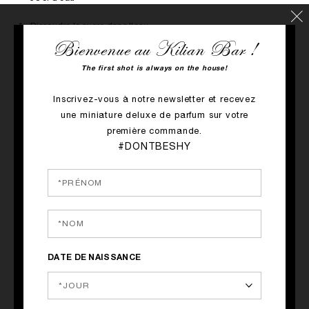
1. Dissoudre le sucre dans l'eau.
Bienvenue au Kilian Bar !
2. Dans le sucre liquide, faites infuser la poudre de cardamome.
The first shot is always on the house!
Inscrivez-vous à notre newsletter et recevez
une miniature deluxe de parfum sur votre
L’alcool peut être dangereux pour la santé, à consommer avec modération
.
première commande.
#DONTBESHY
Le parfum qui a inspiré le cocktail
DATE DE NAISSANCE