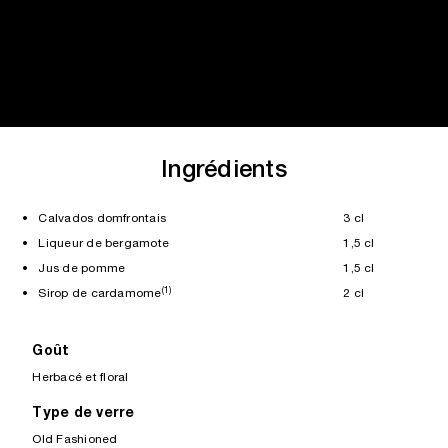
Ingrédients
• Calvados domfrontais
3 cl
• Liqueur de bergamote
1,5 cl
• Jus de pomme
1,5 cl
(1)
• Sirop de cardamome
2 cl
Goût
Herbacé et floral
Type de verre
Old Fashioned