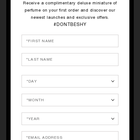
Receive a complimentary deluxe miniature of
perfume on your first order and discover our
QUICK SHOP
QUICK SHOP
newest launches and exclusive offers.
GOOD GIRL GONE BAD BY
LOVE, DON'T BE SHY
#DONTBESHY
KILIAN
Neroli, Rose, Marshmallow
Orange Blossom, Osmanthus,
400.00€
Tuberose
400.00€
QUICK SHOP
QUICK SHOP