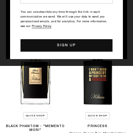
SACRED WOOD
STRAIGHT TO HEAVEN, WHITE
CRISTAL
You can unsubscrible any time through the link in each
Amyris, Sandalwood, Copahu
communication we send. We will use your data to send you
Rum, Nutmeg, Patchouli
balm
personalized emails, and for analytics. For more information,
see our
Privacy Policy
.
265.00€
265.00€
QUICK SHOP
QUICK SHOP
BLACK PHANTOM - "MEMENTO
PRINCESS
MORI"