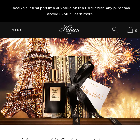
Receive a 7.5ml perfume of Vodka on the Rocks with any purchase
above €250.*
Learn more
Search
Cart
MENU
0