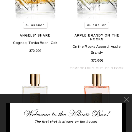
QUICK SHOP
QUICK SHOP
ANGELS' SHARE
APPLE BRANDY ON THE
ROCKS
Cognac, Tonka Bean, Oak
On the Rocks Accord, Apple,
370.00€
Brandy
370.00€
TEMPORARILY OUT OF STOCK
Welcome to the Kilian Bar!
The first shot is always on the house!