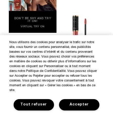
DON’T BE SHY AND TRY
IT ON!
VIRTUAL TRY ON
Nous utilisons des cookies pour analyser le trafic sur notre
site, vous fournir un contenu personnalisé, des publicités
DISCOVER OUR NEW LAUNCHES AND SPECIAL OFFERS
basées sur vos centres d'intérêt et du contenu provenant
des réseaux sociaux. Vous pouvez choisir vos préférences
en matière de cookies ou obtenir plus d'informations sur les
cookies en cliquant sur Personnaliser ou à tout moment
SIGN IN / MY ACCOUNT
dans notre Politique de Confidentialité. Vous pouvez cliquer
KILIAN BOUTIQUES
sur Accepter ou Rejeter pour accepter ou refuser tous les
cookies. Vous pouvez révoquer votre consentement à tout
CUSTOMER SERVICE
QUICK SHOP
moment en cliquant sur « Gérer les cookies » en bas de ce
site.
LE ROUGE PARFUM -
LIQUID ULTRA MATTE
Ultra Matte Scented Liquid
Tout refuser
Accepter
Lipstick
65.00€