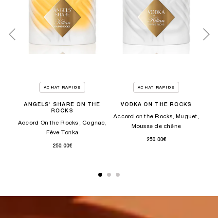
ACHAT RAPIDE
ACHAT RAPIDE
ANGELS' SHARE ON THE
VODKA ON THE ROCKS
A
ROCKS
r,
Accord on the Rocks, Muguet,
Accord On the Rocks , Cognac,
Acc
Mousse de chêne
Fève Tonka
250.00€
250.00€