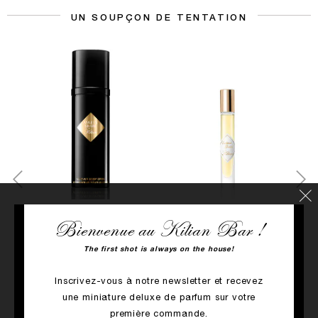
UN SOUPÇON DE TENTATION
Bienvenue au Kilian Bar !
WER
ACHAT RAPIDE
ACHAT RAPIDE
The first shot is always on the house!
nka
Co
ANGELS' SHARE BODY
SUNKISSED GODDESS
Inscrivez-vous à notre newsletter et recevez
SPRAY
Ylang Ylang, Fleur de Tiaré,
une miniature deluxe de parfum sur votre
90.00€
Noix de coco
première commande.