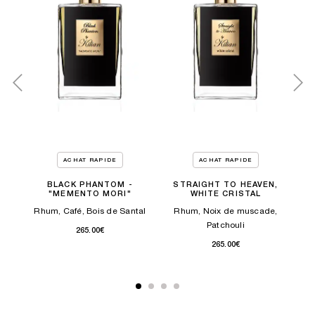
ACHAT RAPIDE
ACHAT RAPIDE
BLACK PHANTOM -
STRAIGHT TO HEAVEN,
"MEMENTO MORI"
WHITE CRISTAL
aume
B
Rhum, Café, Bois de Santal
Rhum, Noix de muscade,
Patchouli
265.00€
265.00€