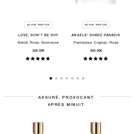
ACHAT RAPIDE
ACHAT RAPIDE
LOVE, DON'T BE SHY
ANGELS' SHARE PARADIS
r,
Néroli, Rose, Guimauve
Framboise, Cognac, Rose
Co
265.00€
345.00€
ASSURÉ. PROVOCANT.
APRÈS MINUIT.